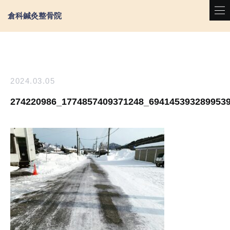
倉科鍼灸整骨院
2024.03.05
274220986_1774857409371248_694145393289953