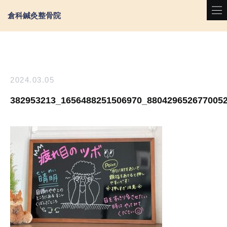
倉科鍼灸整骨院
2024.03.05
382953213_1656488251506970_880429652677005