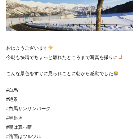
おはようございます
今朝も快晴でちょっと離れたところまで写真を撮りに
こんな景色をすぐに見られことに朝から感動でした
#白馬
#絶景
#白馬サンサンパーク
#早起き
#朝は真っ暗
#路面はツルツル