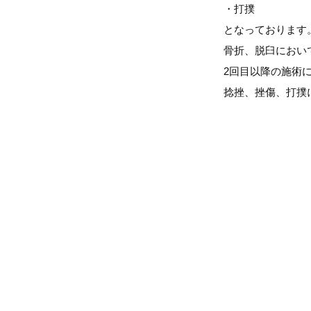
・打撲
となっております
骨折、脱臼におい
2回目以降の施術
捻挫、挫傷、打撲