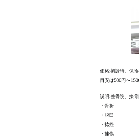
価格:初診時、保
目安は500円〜15
説明:整骨院、接
・骨折
・脱臼
・捻挫
・挫傷